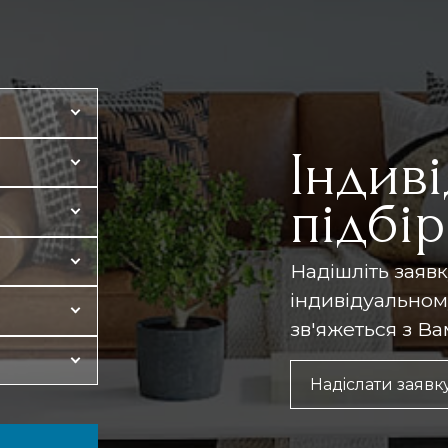
Індив
підбі
Надішліть заявк
індивідуально
зв'яжеться з В
Надіслати заявк