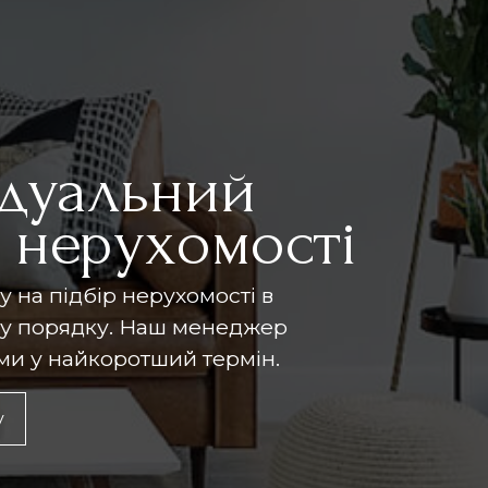
ідуальний
р нерухомості
у на підбір нерухомості в
му порядку. Наш менеджер
ами у найкоротший термін.
у