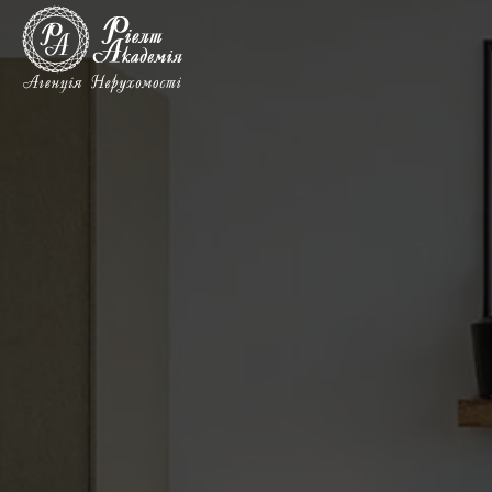
Купити
комерційну
нерухомість
в
Києві,
метро
Контрактова
площа