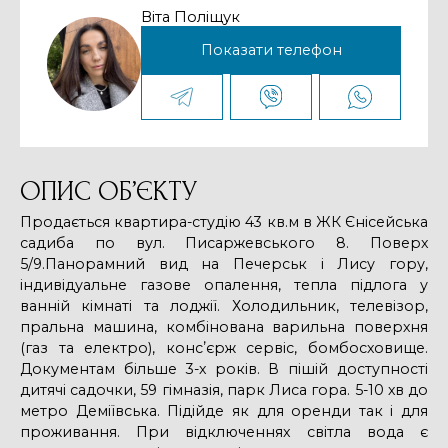
Віта Поліщук
Показати телефон
ОПИС ОБ’ЄКТУ
Продається квартира-студію 43 кв.м в ЖК Єнісейська
садиба по вул. Писаржевського 8. Поверх
5/9.Панорамний вид на Печерськ і Лису гору,
індивідуальне газове опалення, тепла підлога у
ванній кімнаті та лоджії. Холодильник, телевізор,
пральна машина, комбінована варильна поверхня
(газ та електро), консʼєрж сервіс, бомбосховище.
Документам більше 3-х років. В пішій доступності
дитячі садочки, 59 гімназія, парк Лиса гора. 5-10 хв до
метро Деміївська. Підійде як для оренди так і для
проживання. При відключеннях світла вода є